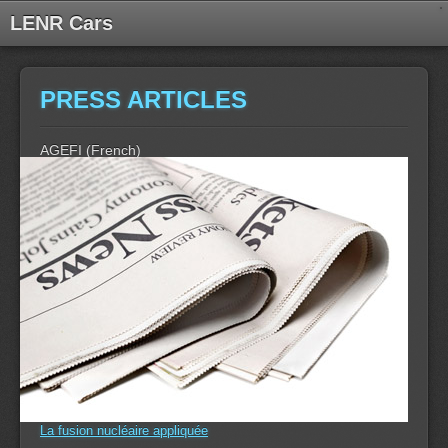
LENR Cars
PRESS ARTICLES
AGEFI (French)
La fusion nucléaire appliquée